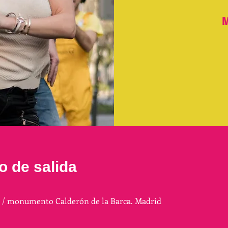
M
o de salida
a / monumento Calderón de la Barca. Madrid