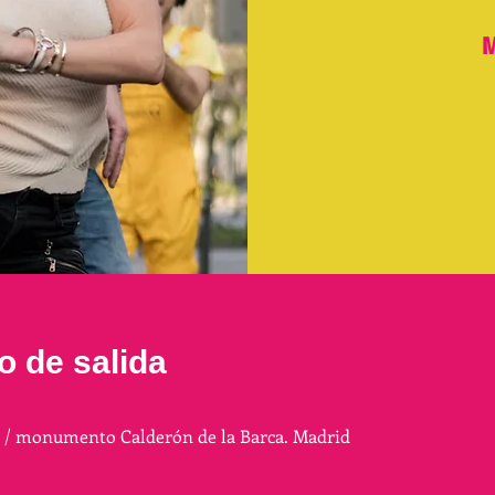
M
o de salida
a / monumento Calderón de la Barca. Madrid