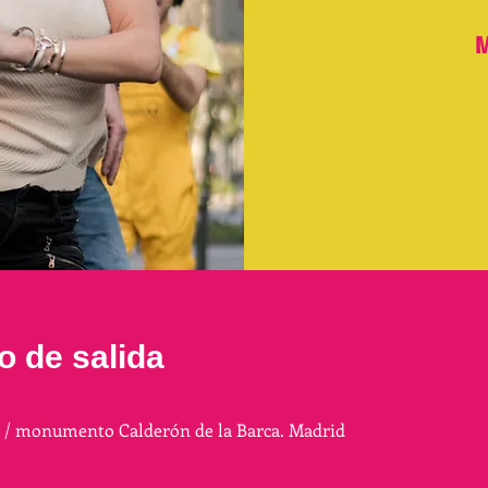
M
o de salida
a / monumento Calderón de la Barca. Madrid