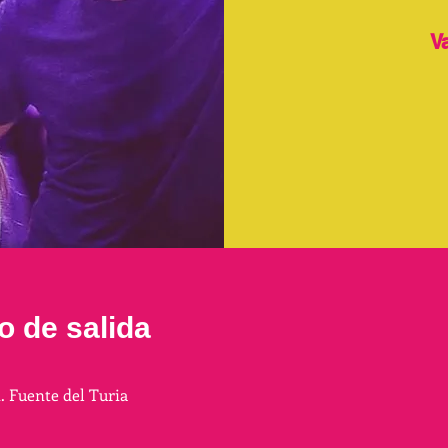
V
o de salida
n. Fuente del Turia